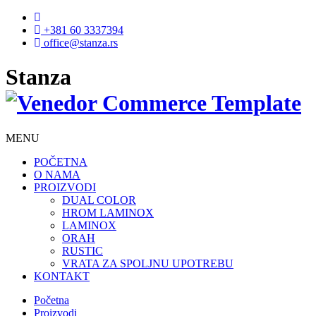
+381 60 3337394
office@stanza.rs
Stanza
MENU
POČETNA
O NAMA
PROIZVODI
DUAL COLOR
HROM LAMINOX
LAMINOX
ORAH
RUSTIC
VRATA ZA SPOLJNU UPOTREBU
KONTAKT
Početna
Proizvodi