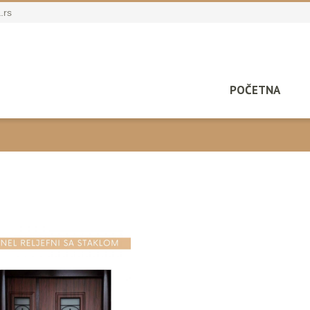
.rs
POČETNA