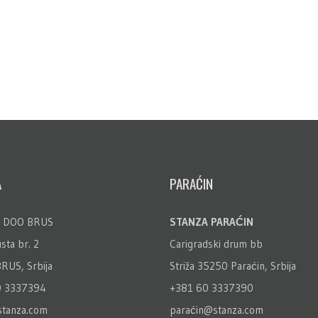
A
PARAĆIN
 DOO BRUS
STANZA PARAĆIN
sta br. 2
Carigradski drum bb
RUS, Srbija
Striža 35250 Paraćin, Srbija
0 3337394
+381 60 3337390
stanza.com
paraćin@stanza.com