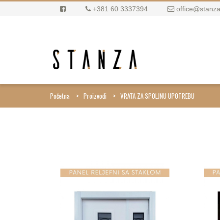
+381 60 3337394
office@stanza
Početna
Proizvodi
VRATA ZA SPOLJNU UPOTREBU