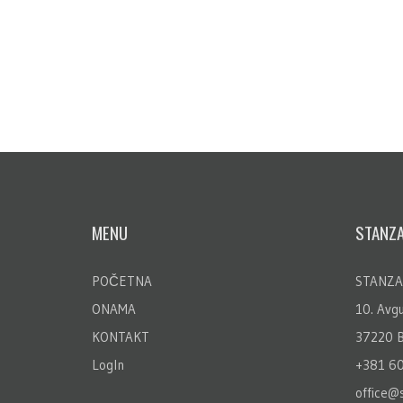
MENU
STANZ
POČETNA
STANZA
ONAMA
10. Avgu
KONTAKT
37220 B
LogIn
+381 6
office@